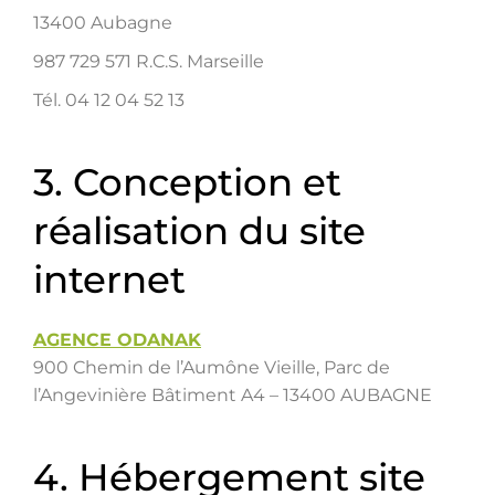
13400 Aubagne
987 729 571 R.C.S. Marseille
Tél. 04 12 04 52 13
3. Conception et
réalisation du site
internet
AGENCE ODANAK
900 Chemin de l’Aumône Vieille, Parc de
l’Angevinière Bâtiment A4 – 13400 AUBAGNE
4. Hébergement site