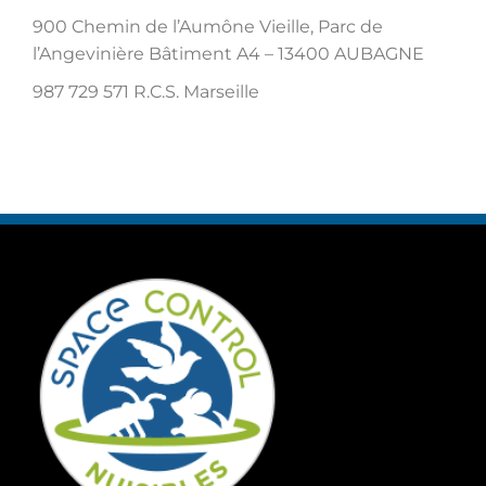
900 Chemin de l’Aumône Vieille, Parc de
l’Angevinière Bâtiment A4 – 13400 AUBAGNE
987 729 571 R.C.S. Marseille