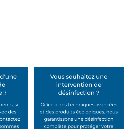
 d'une
Vous souhaitez une
de
intervention de
 ?
désinfection ?
ents, si
Grâce à des techniques avancées
avec des
et des produits écologiques, nous
contactez
garantissons une désinfection
s sommes
complète pour protéger votre