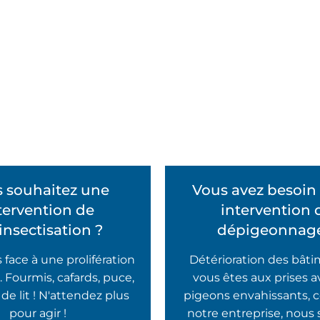
 souhaitez une
Vous avez besoin
tervention de
intervention 
insectisation ?
dépigeonnage
s face à une prolifération
Détérioration des bâtim
. Fourmis, cafards, puce,
vous êtes aux prises 
de lit ! N'attendez plus
pigeons envahissants, 
pour agir !
notre entreprise, nou