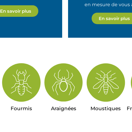
en mesure de vous a
En savoir plus
En savoir plus
Fourmis
Araignées
Moustiques
F