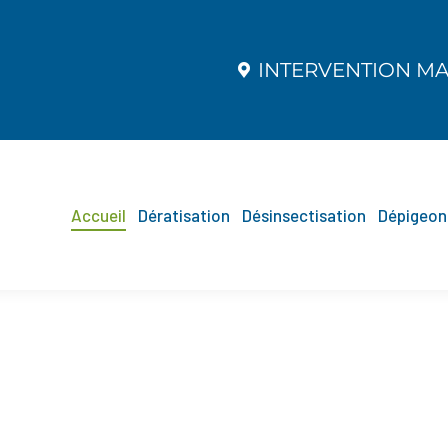
INTERVENTION MAR
INTERVENTION MAR
Accueil
Dératisation
Désinsectisation
Dépigeon
Accueil
Dératisation
Désinsectisation
Dépigeon