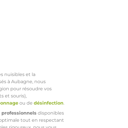
s nuisibles et la
asés à Aubagne, nous
gion pour résoudre vos
ts et souris),
eonnage
ou de
désinfection
.
 professionnels
disponibles
é optimale tout en respectant
oles rigoureux, nous vous