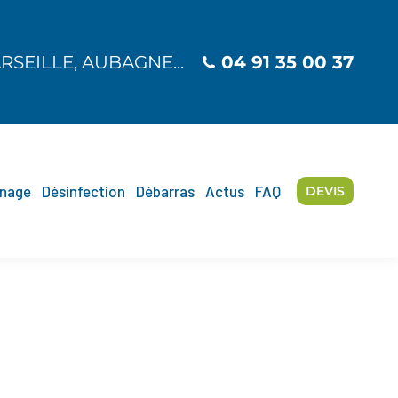
SEILLE, AUBAGNE...
SEILLE, AUBAGNE...
04 91 35 00 37
04 91 35 00 37
nage
Désinfection
Débarras
Actus
FAQ
DEVIS
nage
Désinfection
Débarras
Actus
FAQ
DEVIS