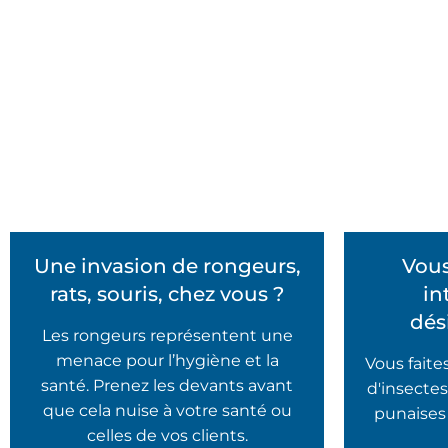
Une invasion de rongeurs,
Vous
rats, souris, chez vous ?
in
dés
Les rongeurs représentent une
menace pour l’hygiène et la
Vous faite
santé. Prenez les devants avant
d'insectes
que cela nuise à votre santé ou
punaises 
celles de vos clients.