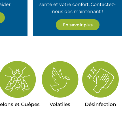
ider.
santé et votre confort. Contactez-
nous dès maintenant !
En savoir plus
relons et Guêpes
Volatiles
Désinfection