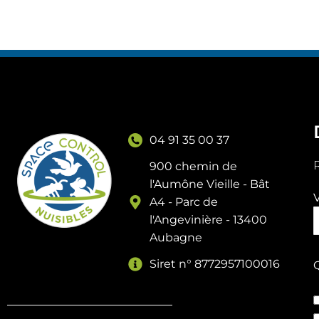
04 91 35 00 37
R
900 chemin de
l'Aumône Vieille - Bât
A4 - Parc de
l'Angevinière - 13400
Aubagne
Siret n° 8772957100016
Q