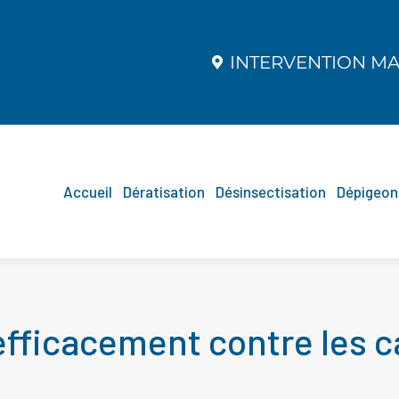
INTERVENTION MAR
INTERVENTION MAR
Accueil
Dératisation
Désinsectisation
Dépigeon
Accueil
Dératisation
Désinsectisation
Dépigeon
efficacement contre les c