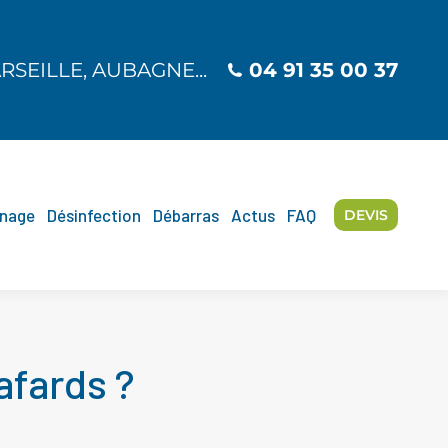
SEILLE, AUBAGNE...
04 91 35 00 37
SEILLE, AUBAGNE...
04 91 35 00 37
nage
Désinfection
Débarras
Actus
FAQ
DEVIS
nage
Désinfection
Débarras
Actus
FAQ
DEVIS
afards ?